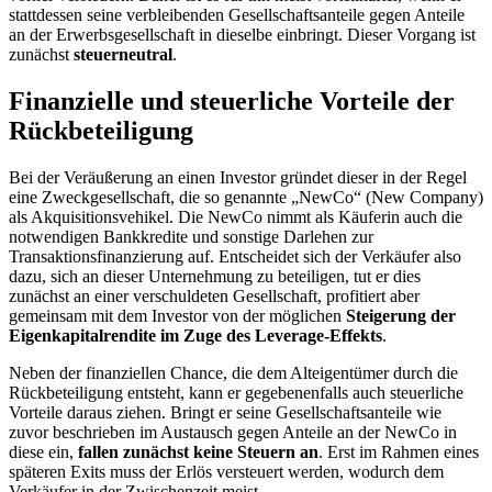
stattdessen seine verbleibenden Gesellschaftsanteile gegen Anteile
an der Erwerbsgesellschaft in dieselbe einbringt. Dieser Vorgang ist
zunächst
steuerneutral
.
Finanzielle und steuerliche Vorteile der
Rückbeteiligung
Bei der Veräußerung an einen Investor gründet dieser in der Regel
eine Zweckgesellschaft, die so genannte „NewCo“ (New Company)
als Akquisitionsvehikel. Die NewCo nimmt als Käuferin auch die
notwendigen Bankkredite und sonstige Darlehen zur
Transaktionsfinanzierung auf. Entscheidet sich der Verkäufer also
dazu, sich an dieser Unternehmung zu beteiligen, tut er dies
zunächst an einer verschuldeten Gesellschaft, profitiert aber
gemeinsam mit dem Investor von der möglichen
Steigerung der
Eigenkapitalrendite im Zuge des Leverage-Effekts
.
Neben der finanziellen Chance, die dem Alteigentümer durch die
Rückbeteiligung entsteht, kann er gegebenenfalls auch steuerliche
Vorteile daraus ziehen. Bringt er seine Gesellschaftsanteile wie
zuvor beschrieben im Austausch gegen Anteile an der NewCo in
diese ein,
fallen zunächst keine Steuern an
. Erst im Rahmen eines
späteren Exits muss der Erlös versteuert werden, wodurch dem
Verkäufer in der Zwischenzeit meist