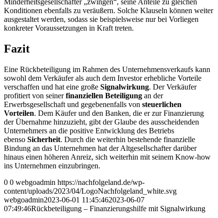
Minderheitsgesellschafter „zwingen“, seine Anteile zu gleichen
Konditionen ebenfalls zu veräußern. Solche Klauseln können weiter
ausgestaltet werden, sodass sie beispielsweise nur bei Vorliegen
konkreter Voraussetzungen in Kraft treten.
Fazit
Eine Rückbeteiligung im Rahmen des Unternehmensverkaufs kann
sowohl dem Verkäufer als auch dem Investor erhebliche Vorteile
verschaffen und hat eine große
Signalwirkung
. Der Verkäufer
profitiert von seiner
finanziellen Beteiligung
an der
Erwerbsgesellschaft und gegebenenfalls von
steuerlichen
Vorteilen
. Dem Käufer und den Banken, die er zur Finanzierung
der Übernahme hinzuzieht, gibt der Glaube des ausscheidenden
Unternehmers an die positive Entwicklung des Betriebs
ebenso
Sicherheit
. Durch die weiterhin bestehende finanzielle
Bindung an das Unternehmen hat der Altgesellschafter darüber
hinaus einen höheren Anreiz, sich weiterhin mit seinem Know-how
ins Unternehmen einzubringen.
0
0
webgoadmin
https://nachfolgeland.de/wp-
content/uploads/2023/04/LogoNachfolgeland_white.svg
webgoadmin
2023-06-01 11:45:46
2023-06-07
07:49:46
Rückbeteiligung – Finanzierungshilfe mit Signalwirkung