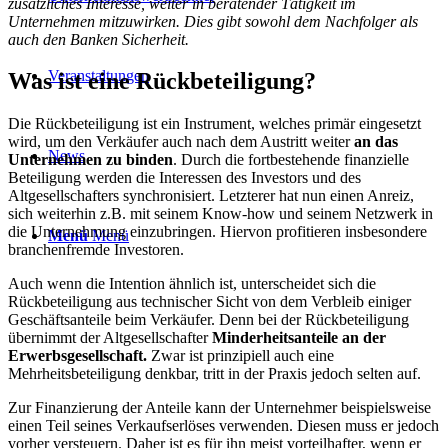
zusätzliches Interesse, weiter in beratender Tätigkeit im
Unternehmen mitzuwirken. Dies gibt sowohl dem Nachfolger als
auch den Banken Sicherheit.
Veranstaltungen
Was ist eine Rückbeteiligung?
Die Rückbeteiligung ist ein Instrument, welches primär eingesetzt
wird, um den Verkäufer auch nach dem Austritt weiter
an das
News
Unternehmen zu binden
. Durch die fortbestehende finanzielle
Beteiligung werden die Interessen des Investors und des
Altgesellschafters synchronisiert. Letzterer hat nun einen Anreiz,
sich weiterhin z.B. mit seinem Know-how und seinem Netzwerk in
die Unternehmung einzubringen. Hiervon profitieren insbesondere
Menü
Menü
branchenfremde Investoren.
Auch wenn die Intention ähnlich ist, unterscheidet sich die
Rückbeteiligung aus technischer Sicht von dem Verbleib einiger
Geschäftsanteile beim Verkäufer. Denn bei der Rückbeteiligung
übernimmt der Altgesellschafter
Minderheitsanteile an der
Erwerbsgesellschaft.
Zwar ist prinzipiell auch eine
Mehrheitsbeteiligung denkbar, tritt in der Praxis jedoch selten auf.
Zur Finanzierung der Anteile kann der Unternehmer beispielsweise
einen Teil seines Verkaufserlöses verwenden. Diesen muss er jedoch
vorher versteuern. Daher ist es für ihn meist vorteilhafter, wenn er