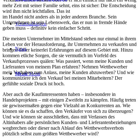
mehr Zeit mit seiner Familie sehnt, eins ist sicher: Die Entscheidung
wird ihm nicht leichtfallen. Das ist
im Handel nicht anders als in jeder anderen Branche. Sein
Unternehmen ist sein Lebenswerk, das er nun in fremde Hände
Veranstaltungen
geben muss – definitiv kein einfacher Schritt.
Die meisten Unternehmer im Mittelstand stehen nur einmal in ihrem
Leben vor der Herausforderung, ihr Unternehmen zu verkaufen und
News
bringen daher keinerlei Erfahrungen auf diesem Gebiet mit. Hinzu
kommen etliche Sorgen, die sie vermutlich im Vorfeld des
Verkaufsprozesses quälen: Was passiert, wenn meine Kunden und
Lieferanten von meinem Plan erfahren? Nehmen Wettbewerber
mein Vorhaben zum Anlass, meine Kunden abzuwerben? Und wie
Menü
Menü
kommuniziere ich den Verkauf bei meinen Mitarbeitern? Der
gefühlte soziale Druck ist hoch.
Aber auch die Kaufinteressenten haben – insbesondere in
Handelsprojekten – mit einigen Zweifeln zu kämpfen. Häufig treten
sie gewissermaßen gegen eine Vielzahl an Konkurrenten an. Wie
können sie es da schaffen, den Verkäufer von sich zu überzeugen?
Und wie können sie ausschließen, dass mit Verlassen des
Altinhabers alle persönlichen Kunden- und Lieferantenbeziehungen
wegbrechen oder dieser nach Ablauf des Wettbewerbsverbots
plötzlich selbst zum größten Wettbewerber wird?