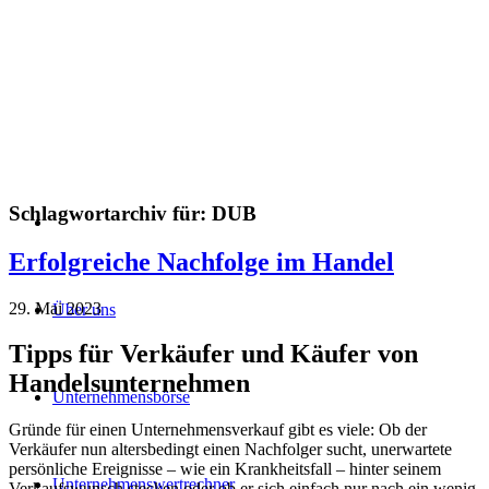
Schlagwortarchiv für:
DUB
Erfolgreiche Nachfolge im Handel
29. Mai 2023
Über uns
Tipps für Verkäufer und Käufer von
Handelsunternehmen
Unternehmensbörse
Gründe für einen Unternehmensverkauf gibt es viele: Ob der
Verkäufer nun altersbedingt einen Nachfolger sucht, unerwartete
persönliche Ereignisse – wie ein Krankheitsfall – hinter seinem
Unternehmenswertrechner
Verkaufswunsch stecken oder ob er sich einfach nur nach ein wenig